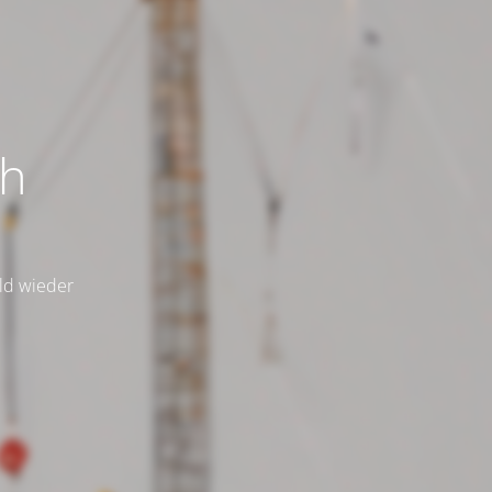
ch
ald wieder