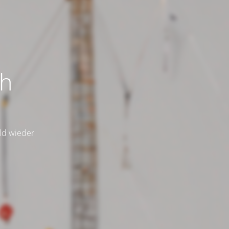
ch
ald wieder