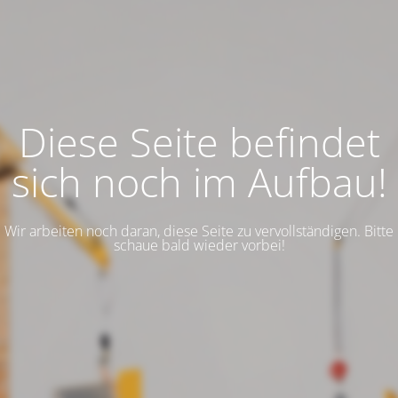
Diese Seite befindet
sich noch im Aufbau!
Wir arbeiten noch daran, diese Seite zu vervollständigen. Bitte
schaue bald wieder vorbei!