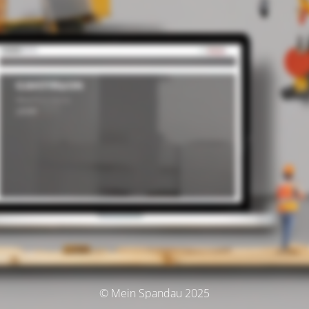
© Mein Spandau 2025