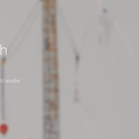
ch
ald wieder